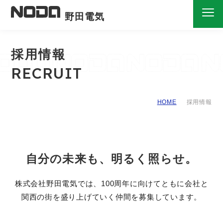
野田電気
採用情報
R
E
C
R
U
I
T
HOME
採用情報
自分の未来も、明るく照らせ。
株式会社野田電気では、100周年に向けてともに会社と
関西の街を盛り上げていく仲間を募集しています。